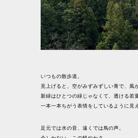
いつもの散歩道。
見上げると、空がみずみずしい青で、風
新緑はひとつの緑じゃなくて、透ける若
一本一本ちがう表情をしているように見
足元では水の音、遠くでは鳥の声。
今しかない、この軽やかさ。