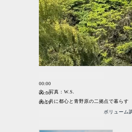
00:00
文・写真：W.S.
00:00
夫と共に都心と青野原の二拠点で暮らす
00:19
ボリューム