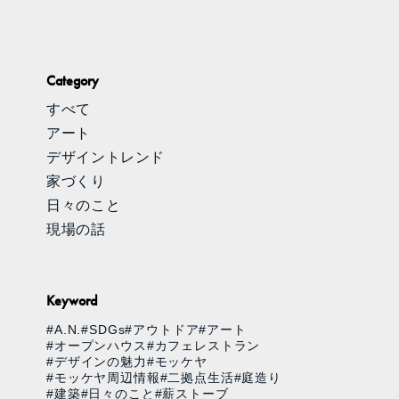
Category
すべて
アート
デザイントレンド
家づくり
日々のこと
現場の話
Keyword
#A.N.
#SDGs
#アウトドア
#アート
#オープンハウス
#カフェレストラン
#デザインの魅力
#モッケヤ
#モッケヤ周辺情報
#二拠点生活
#庭造り
#建築
#日々のこと
#薪ストーブ