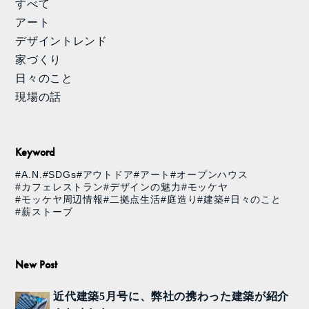
すべて
アート
デザイントレンド
家づくり
日々のこと
現場の話
Keyword
#A.N.
#SDGs
#アウトドア
#アート
#オープンハウス
#カフェレストラン
#デザインの魅力
#モッケヤ
#モッケヤ周辺情報
#二拠点生活
#庭造り
#建築
#日々のこと
#薪ストーブ
New Post
近代建築5月号に、弊社の携わった建築が紹介