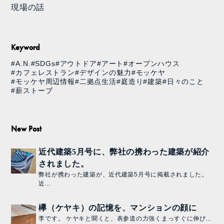
現場の話
Keyword
#A.N.
#SDGs
#アウトドア
#アート
#オープンハウス
#カフェレストラン
#デザインの魅力
#モッケヤ
#モッケヤ周辺情報
#二拠点生活
#庭造り
#建築
#日々のこと
#薪ストーブ
New Post
近代建築5月号に、弊社の携わった建築が紹介
されました。
弊社が携わった建築が、近代建築5月号に掲載されました。
近...
欅（ケヤキ）の記憶を、マンションの顔に
李です。 ケヤキと聞くと、表参道の力強くまっすぐに伸び...