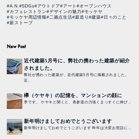
#A.N.
#SDGs
#アウトドア
#アート
#オープンハウス
#カフェレストラン
#デザインの魅力
#モッケヤ
#モッケヤ周辺情報
#二拠点生活
#庭造り
#建築
#日々のこと
#薪ストーブ
New Post
近代建築5月号に、弊社の携わった建築が紹介
されました。
弊社が携わった建築が、近代建築5月号に掲載されました。
近...
欅（ケヤキ）の記憶を、マンションの顔に
李です。 ケヤキと聞くと、表参道の力強くまっすぐに伸び...
新年明けましておめでとうございます
新年明けましておめでとうございます 昨年は大変お世話に...